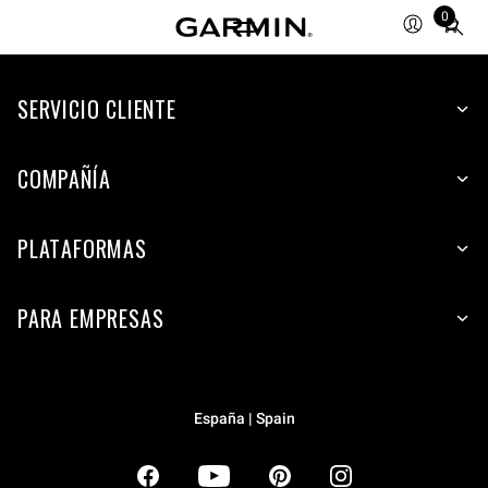
0
Total
items
in
SERVICIO CLIENTE
cart:
0
COMPAÑÍA
PLATAFORMAS
PARA EMPRESAS
España | Spain