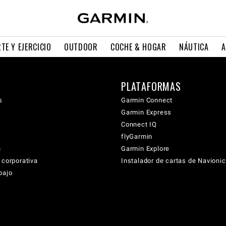
TE Y EJERCICIO
OUTDOOR
COCHE & HOGAR
NÁUTICA
A
PLATAFORMAS
s
Garmin Connect
Garmin Express
Connect IQ
flyGarmin
n
Garmin Explore
 corporativa
Instalador de cartas de Navioni
bajo