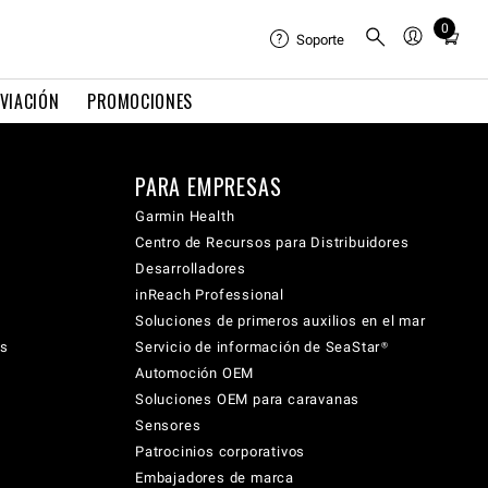
0
Total
Soporte
items
in
VIACIÓN
PROMOCIONES
cart:
0
PARA EMPRESAS
Garmin Health
Centro de Recursos para Distribuidores
Desarrolladores
inReach Professional
Soluciones de primeros auxilios en el mar
cs
Servicio de información de SeaStar®
Automoción OEM
Soluciones OEM para caravanas
Sensores
Patrocinios corporativos
Embajadores de marca