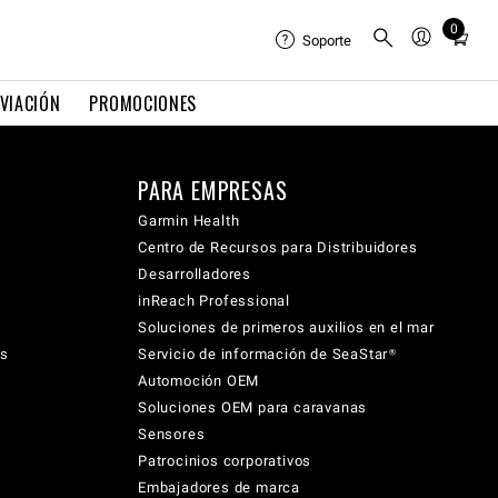
0
Total
Soporte
items
in
VIACIÓN
PROMOCIONES
cart:
0
PARA EMPRESAS
Garmin Health
Centro de Recursos para Distribuidores
Desarrolladores
inReach Professional
Soluciones de primeros auxilios en el mar
cs
Servicio de información de SeaStar®
Automoción OEM
Soluciones OEM para caravanas
Sensores
Patrocinios corporativos
Embajadores de marca