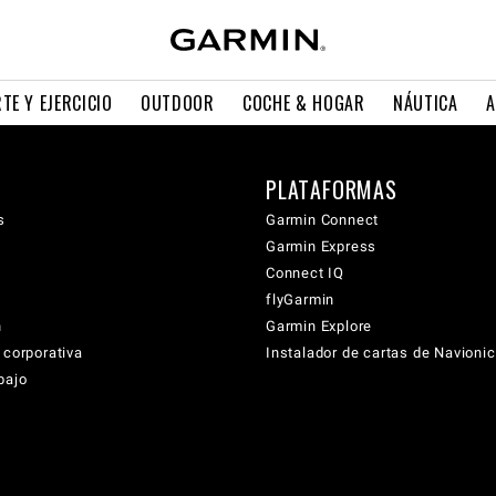
TE Y EJERCICIO
OUTDOOR
COCHE & HOGAR
NÁUTICA
A
PLATAFORMAS
s
Garmin Connect
Garmin Express
Connect IQ
flyGarmin
n
Garmin Explore
 corporativa
Instalador de cartas de Navioni
bajo