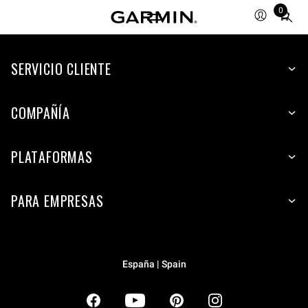
0
Total
items
in
SERVICIO CLIENTE
cart:
0
COMPAÑÍA
PLATAFORMAS
PARA EMPRESAS
España | Spain