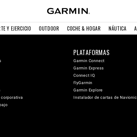
TE Y EJERCICIO
OUTDOOR
COCHE & HOGAR
NÁUTICA
A
PLATAFORMAS
s
Garmin Connect
Garmin Express
Connect IQ
flyGarmin
n
Garmin Explore
 corporativa
Instalador de cartas de Navioni
bajo