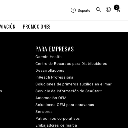
0
Total
Soporte
items
in
VIACIÓN
PROMOCIONES
cart:
0
PARA EMPRESAS
Garmin Health
Centro de Recursos para Distribuidores
Desarrolladores
inReach Professional
Soluciones de primeros auxilios en el mar
cs
Servicio de información de SeaStar®
Automoción OEM
Soluciones OEM para caravanas
Sensores
Patrocinios corporativos
Embajadores de marca