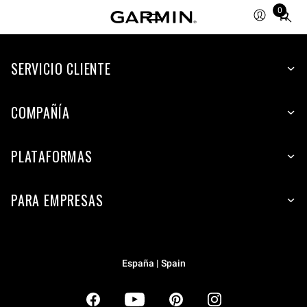
0
Total
items
in
SERVICIO CLIENTE
cart:
0
COMPAÑÍA
PLATAFORMAS
PARA EMPRESAS
España | Spain