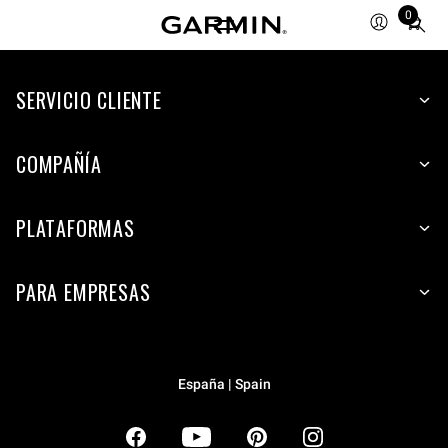
0
Total
items
in
SERVICIO CLIENTE
cart:
0
COMPAÑÍA
PLATAFORMAS
PARA EMPRESAS
España | Spain