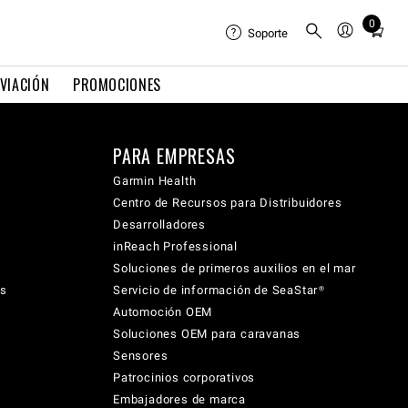
0
Total
Soporte
items
in
VIACIÓN
PROMOCIONES
cart:
0
PARA EMPRESAS
Garmin Health
Centro de Recursos para Distribuidores
Desarrolladores
inReach Professional
Soluciones de primeros auxilios en el mar
cs
Servicio de información de SeaStar®
Automoción OEM
Soluciones OEM para caravanas
Sensores
Patrocinios corporativos
Embajadores de marca