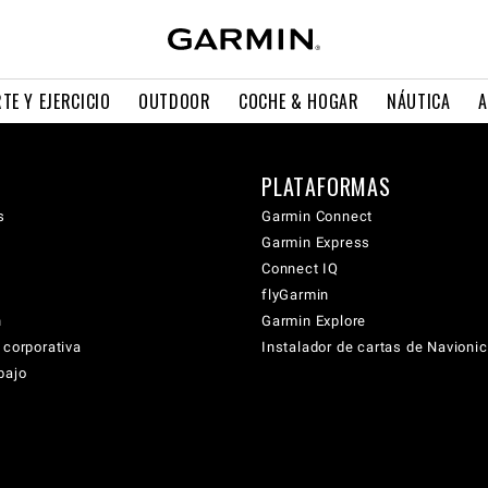
TE Y EJERCICIO
OUTDOOR
COCHE & HOGAR
NÁUTICA
A
PLATAFORMAS
s
Garmin Connect
Garmin Express
Connect IQ
flyGarmin
n
Garmin Explore
 corporativa
Instalador de cartas de Navioni
bajo