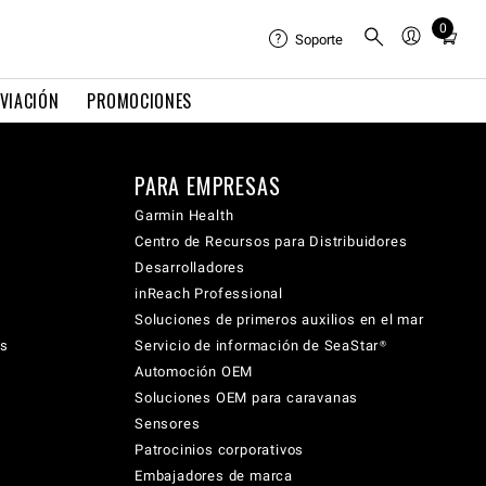
0
Total
Soporte
items
in
VIACIÓN
PROMOCIONES
cart:
0
PARA EMPRESAS
Garmin Health
Centro de Recursos para Distribuidores
Desarrolladores
inReach Professional
Soluciones de primeros auxilios en el mar
cs
Servicio de información de SeaStar®
Automoción OEM
Soluciones OEM para caravanas
Sensores
Patrocinios corporativos
Embajadores de marca