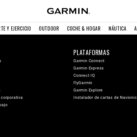
TE Y EJERCICIO
OUTDOOR
COCHE & HOGAR
NÁUTICA
A
PLATAFORMAS
s
Garmin Connect
Garmin Express
Connect IQ
flyGarmin
n
Garmin Explore
 corporativa
Instalador de cartas de Navioni
bajo