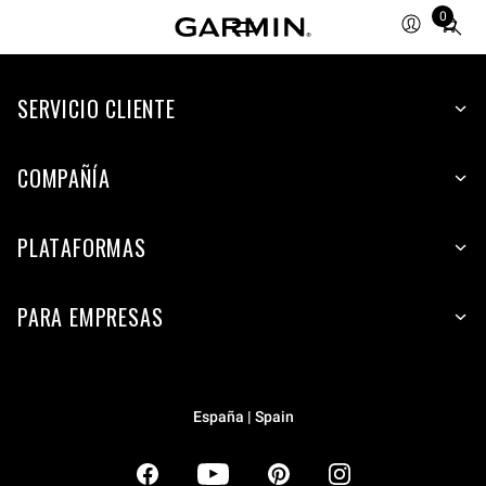
0
Total
items
in
SERVICIO CLIENTE
cart:
0
COMPAÑÍA
PLATAFORMAS
PARA EMPRESAS
España | Spain