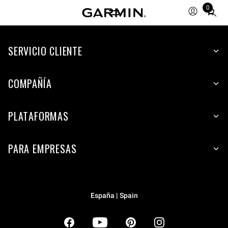
0
Total
items
in
SERVICIO CLIENTE
cart:
0
COMPAÑÍA
PLATAFORMAS
PARA EMPRESAS
España | Spain