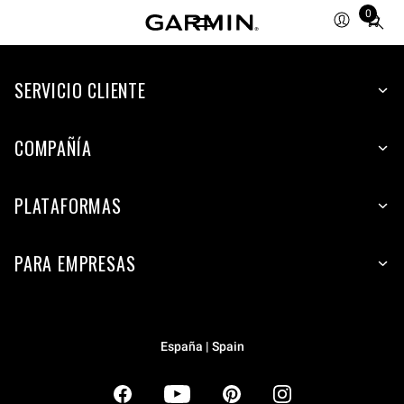
0
Total
items
in
SERVICIO CLIENTE
cart:
0
COMPAÑÍA
PLATAFORMAS
PARA EMPRESAS
España | Spain