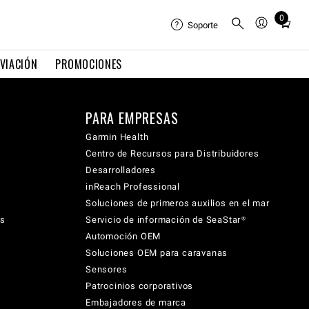
0
Total
Soporte
items
in
VIACIÓN
PROMOCIONES
cart:
0
PARA EMPRESAS
Garmin Health
Centro de Recursos para Distribuidores
Desarrolladores
inReach Professional
Soluciones de primeros auxilios en el mar
cs
Servicio de información de SeaStar®
Automoción OEM
Soluciones OEM para caravanas
Sensores
Patrocinios corporativos
Embajadores de marca