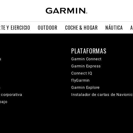
TE Y EJERCICIO
OUTDOOR
COCHE & HOGAR
NÁUTICA
A
PLATAFORMAS
s
Garmin Connect
Garmin Express
Connect IQ
flyGarmin
n
Garmin Explore
 corporativa
Instalador de cartas de Navioni
bajo