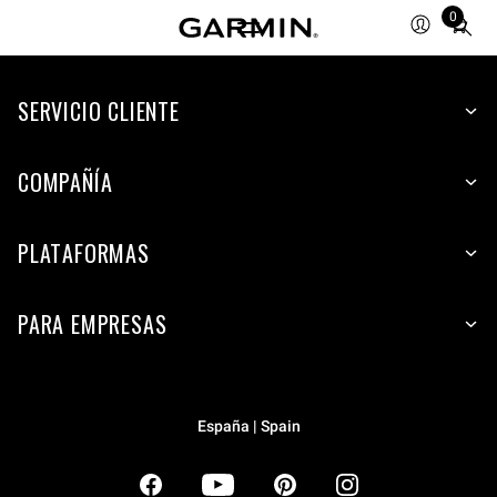
0
Total
items
in
SERVICIO CLIENTE
cart:
0
COMPAÑÍA
PLATAFORMAS
PARA EMPRESAS
España | Spain