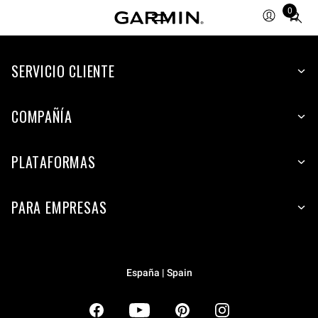
0
Total
items
in
SERVICIO CLIENTE
cart:
0
COMPAÑÍA
PLATAFORMAS
PARA EMPRESAS
España | Spain