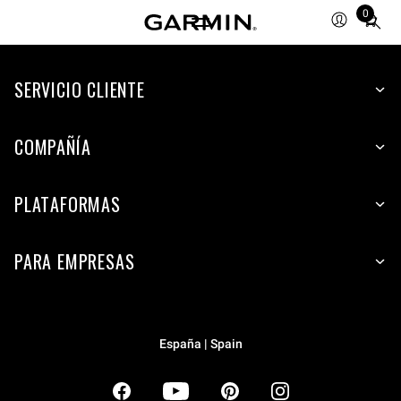
0
Total
items
in
SERVICIO CLIENTE
cart:
0
COMPAÑÍA
PLATAFORMAS
PARA EMPRESAS
España | Spain