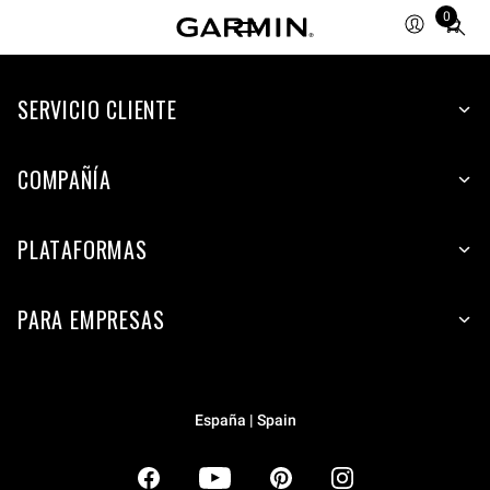
0
Total
items
in
SERVICIO CLIENTE
cart:
0
COMPAÑÍA
PLATAFORMAS
PARA EMPRESAS
España | Spain