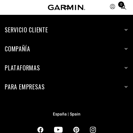
0
Total
items
in
SERVICIO CLIENTE
cart:
0
COMPAÑÍA
PLATAFORMAS
PARA EMPRESAS
España | Spain