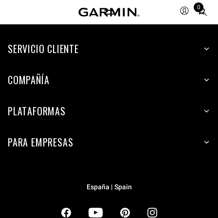
0
Total
items
in
SERVICIO CLIENTE
cart:
0
COMPAÑÍA
PLATAFORMAS
PARA EMPRESAS
España | Spain