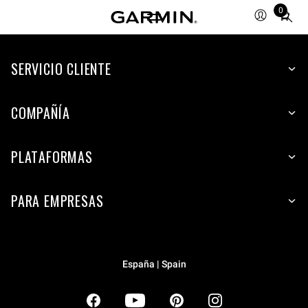
0
Total
items
in
SERVICIO CLIENTE
cart:
0
COMPAÑÍA
PLATAFORMAS
PARA EMPRESAS
España | Spain