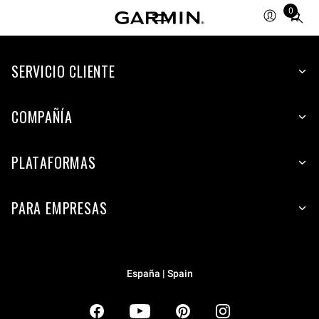
0
Total
items
in
SERVICIO CLIENTE
cart:
0
COMPAÑÍA
PLATAFORMAS
PARA EMPRESAS
España | Spain