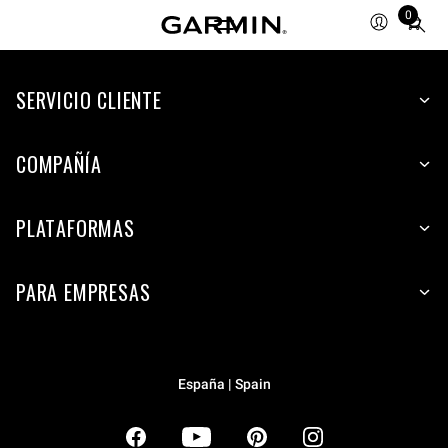
0
Total
items
in
SERVICIO CLIENTE
cart:
0
COMPAÑÍA
PLATAFORMAS
PARA EMPRESAS
España | Spain