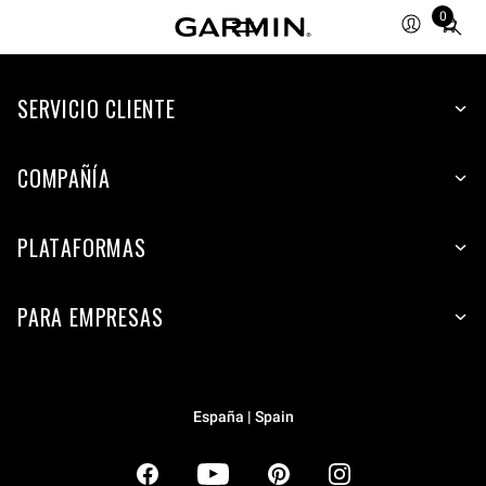
0
Total
items
in
SERVICIO CLIENTE
cart:
0
COMPAÑÍA
PLATAFORMAS
PARA EMPRESAS
España | Spain