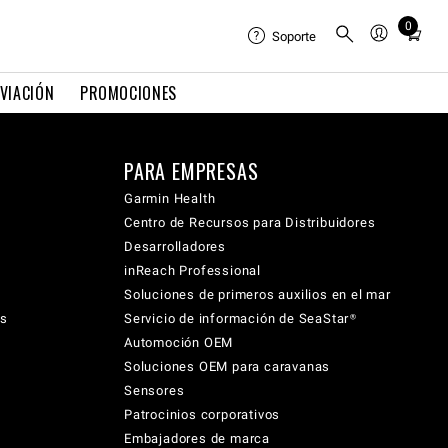
0
Total
Soporte
items
in
VIACIÓN
PROMOCIONES
cart:
0
PARA EMPRESAS
Garmin Health
Centro de Recursos para Distribuidores
Desarrolladores
inReach Professional
Soluciones de primeros auxilios en el mar
cs
Servicio de información de SeaStar®
Automoción OEM
Soluciones OEM para caravanas
Sensores
Patrocinios corporativos
Embajadores de marca