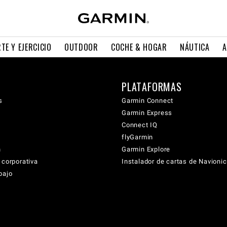
TE Y EJERCICIO
OUTDOOR
COCHE & HOGAR
NÁUTICA
A
PLATAFORMAS
s
Garmin Connect
Garmin Express
Connect IQ
flyGarmin
n
Garmin Explore
 corporativa
Instalador de cartas de Navioni
bajo