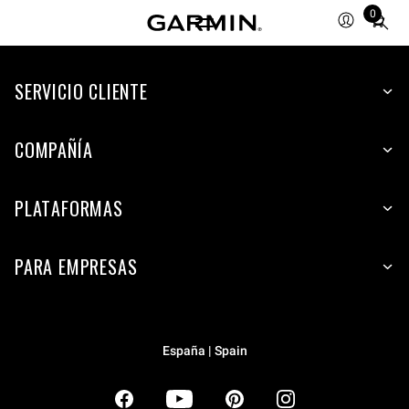
0
Total
items
in
SERVICIO CLIENTE
cart:
0
COMPAÑÍA
PLATAFORMAS
PARA EMPRESAS
España | Spain