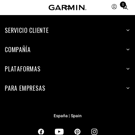
0
Total
items
in
SERVICIO CLIENTE
cart:
0
COMPAÑÍA
PLATAFORMAS
PARA EMPRESAS
España | Spain