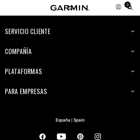
0
Total
items
in
SERVICIO CLIENTE
cart:
0
COMPAÑÍA
PLATAFORMAS
PARA EMPRESAS
España | Spain