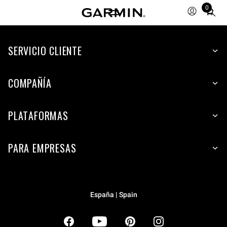
0
Total
items
in
SERVICIO CLIENTE
cart:
0
COMPAÑÍA
PLATAFORMAS
PARA EMPRESAS
España | Spain