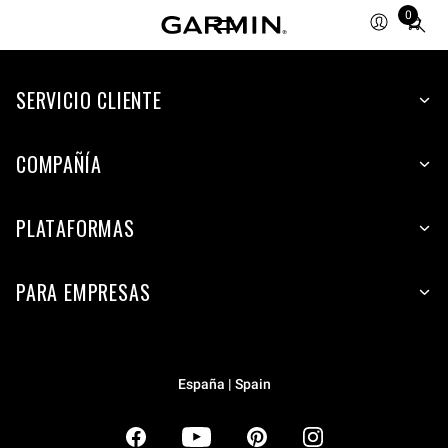
0
Total
items
in
SERVICIO CLIENTE
cart:
0
COMPAÑÍA
PLATAFORMAS
PARA EMPRESAS
España | Spain