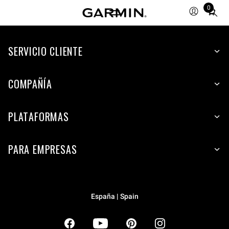
0
Total
items
in
SERVICIO CLIENTE
cart:
0
COMPAÑÍA
PLATAFORMAS
PARA EMPRESAS
España | Spain