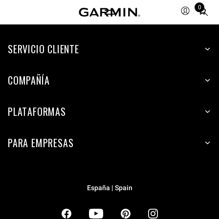
0
Total
items
in
SERVICIO CLIENTE
cart:
0
COMPAÑÍA
PLATAFORMAS
PARA EMPRESAS
España | Spain