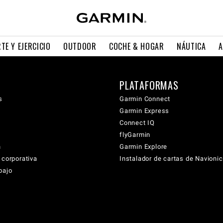
TE Y EJERCICIO
OUTDOOR
COCHE & HOGAR
NÁUTICA
A
PLATAFORMAS
s
Garmin Connect
Garmin Express
Connect IQ
flyGarmin
n
Garmin Explore
 corporativa
Instalador de cartas de Navioni
bajo