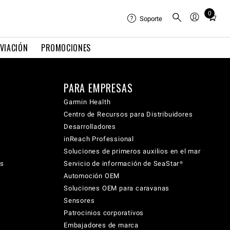
0
Total
Soporte
items
in
VIACIÓN
PROMOCIONES
cart:
0
PARA EMPRESAS
Garmin Health
Centro de Recursos para Distribuidores
Desarrolladores
inReach Professional
Soluciones de primeros auxilios en el mar
cs
Servicio de información de SeaStar®
Automoción OEM
Soluciones OEM para caravanas
Sensores
Patrocinios corporativos
Embajadores de marca