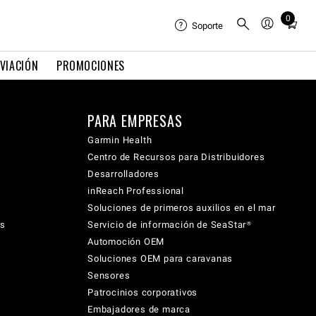
0
Total
Soporte
items
in
VIACIÓN
PROMOCIONES
cart:
0
PARA EMPRESAS
Garmin Health
Centro de Recursos para Distribuidores
Desarrolladores
inReach Professional
Soluciones de primeros auxilios en el mar
cs
Servicio de información de SeaStar®
Automoción OEM
Soluciones OEM para caravanas
Sensores
Patrocinios corporativos
Embajadores de marca