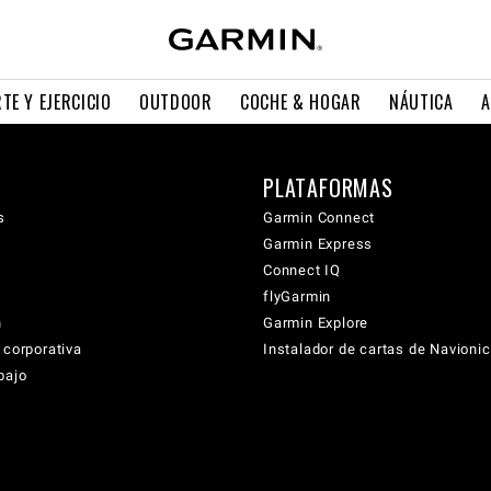
TE Y EJERCICIO
OUTDOOR
COCHE & HOGAR
NÁUTICA
A
PLATAFORMAS
s
Garmin Connect
Garmin Express
Connect IQ
flyGarmin
n
Garmin Explore
 corporativa
Instalador de cartas de Navioni
bajo