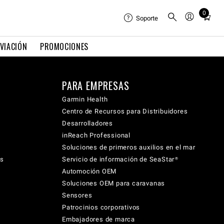
0
Total
Soporte
items
in
VIACIÓN
PROMOCIONES
cart:
0
PARA EMPRESAS
Garmin Health
Centro de Recursos para Distribuidores
Desarrolladores
inReach Professional
Soluciones de primeros auxilios en el mar
cs
Servicio de información de SeaStar®
Automoción OEM
Soluciones OEM para caravanas
Sensores
Patrocinios corporativos
Embajadores de marca