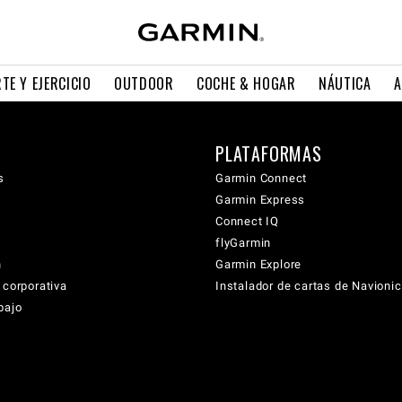
TE Y EJERCICIO
OUTDOOR
COCHE & HOGAR
NÁUTICA
A
PLATAFORMAS
s
Garmin Connect
Garmin Express
Connect IQ
flyGarmin
n
Garmin Explore
 corporativa
Instalador de cartas de Navioni
bajo