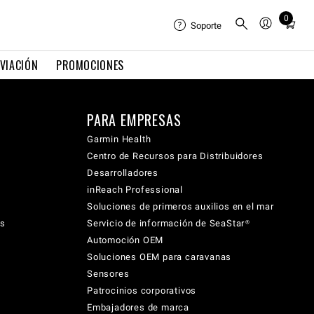
0
Total
Soporte
items
in
VIACIÓN
PROMOCIONES
cart:
0
PARA EMPRESAS
Garmin Health
Centro de Recursos para Distribuidores
Desarrolladores
inReach Professional
Soluciones de primeros auxilios en el mar
cs
Servicio de información de SeaStar®
Automoción OEM
Soluciones OEM para caravanas
Sensores
Patrocinios corporativos
Embajadores de marca