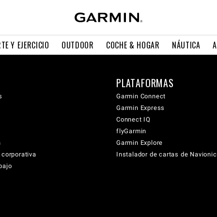
TE Y EJERCICIO
OUTDOOR
COCHE & HOGAR
NÁUTICA
A
PLATAFORMAS
s
Garmin Connect
Garmin Express
Connect IQ
flyGarmin
n
Garmin Explore
 corporativa
Instalador de cartas de Navioni
bajo