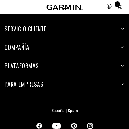
0
Total
items
in
SERVICIO CLIENTE
cart:
0
COMPAÑÍA
PLATAFORMAS
PARA EMPRESAS
España | Spain