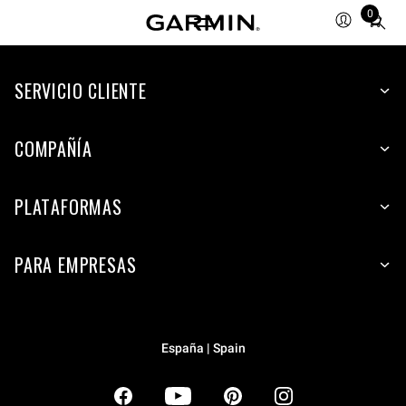
0
Total
items
in
SERVICIO CLIENTE
cart:
0
COMPAÑÍA
PLATAFORMAS
PARA EMPRESAS
España | Spain