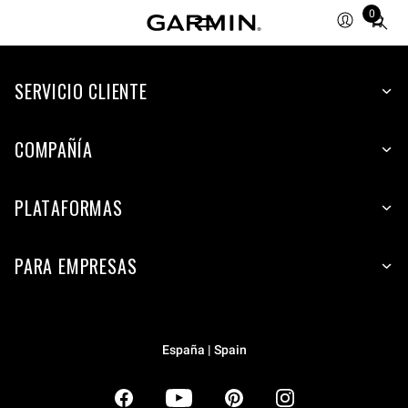
0
Total
items
in
SERVICIO CLIENTE
cart:
0
COMPAÑÍA
PLATAFORMAS
PARA EMPRESAS
España | Spain