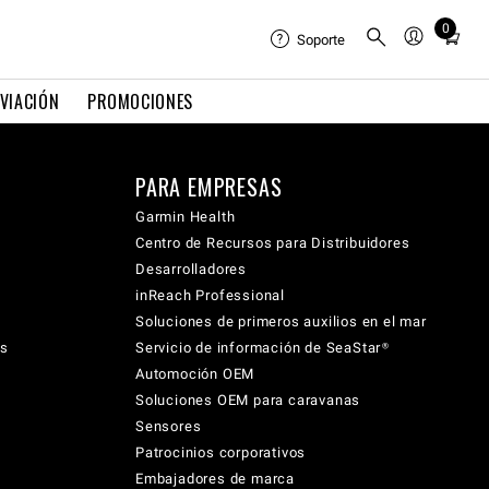
0
Total
Soporte
items
in
VIACIÓN
PROMOCIONES
cart:
0
PARA EMPRESAS
Garmin Health
Centro de Recursos para Distribuidores
Desarrolladores
inReach Professional
Soluciones de primeros auxilios en el mar
cs
Servicio de información de SeaStar®
Automoción OEM
Soluciones OEM para caravanas
Sensores
Patrocinios corporativos
Embajadores de marca