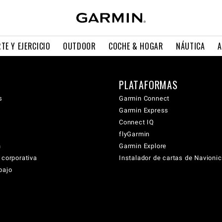
TE Y EJERCICIO
OUTDOOR
COCHE & HOGAR
NÁUTICA
A
PLATAFORMAS
s
Garmin Connect
Garmin Express
Connect IQ
flyGarmin
n
Garmin Explore
 corporativa
Instalador de cartas de Navioni
bajo