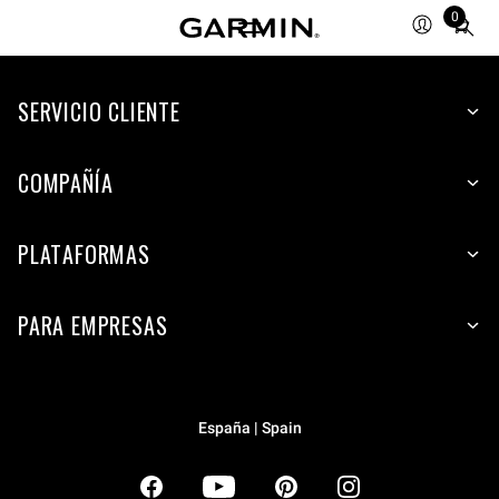
0
Total
items
in
SERVICIO CLIENTE
cart:
0
COMPAÑÍA
PLATAFORMAS
PARA EMPRESAS
España | Spain