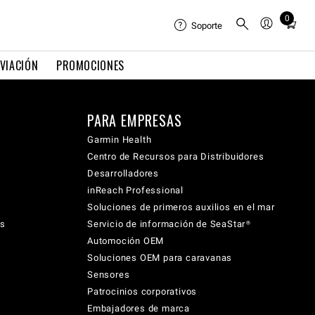
0
Total
Soporte
items
in
VIACIÓN
PROMOCIONES
cart:
0
PARA EMPRESAS
Garmin Health
Centro de Recursos para Distribuidores
Desarrolladores
inReach Professional
Soluciones de primeros auxilios en el mar
cs
Servicio de información de SeaStar®
Automoción OEM
Soluciones OEM para caravanas
Sensores
Patrocinios corporativos
Embajadores de marca