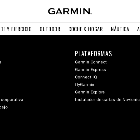
TE Y EJERCICIO
OUTDOOR
COCHE & HOGAR
NÁUTICA
A
PLATAFORMAS
s
Garmin Connect
Garmin Express
Connect IQ
flyGarmin
n
Garmin Explore
 corporativa
Instalador de cartas de Navioni
bajo