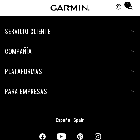
0
Total
items
in
SERVICIO CLIENTE
cart:
0
COMPAÑÍA
PLATAFORMAS
PARA EMPRESAS
España | Spain