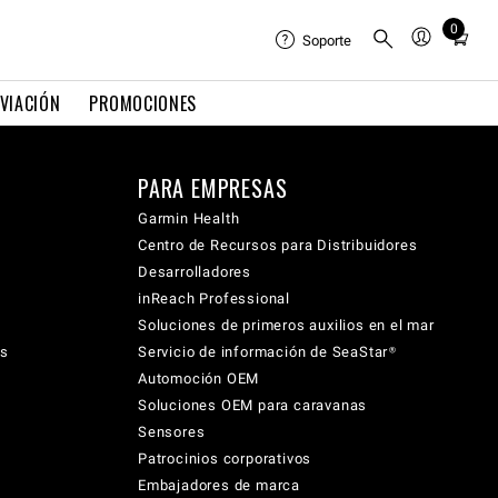
0
Total
Soporte
items
in
VIACIÓN
PROMOCIONES
cart:
0
PARA EMPRESAS
Garmin Health
Centro de Recursos para Distribuidores
Desarrolladores
inReach Professional
Soluciones de primeros auxilios en el mar
cs
Servicio de información de SeaStar®
Automoción OEM
Soluciones OEM para caravanas
Sensores
Patrocinios corporativos
Embajadores de marca