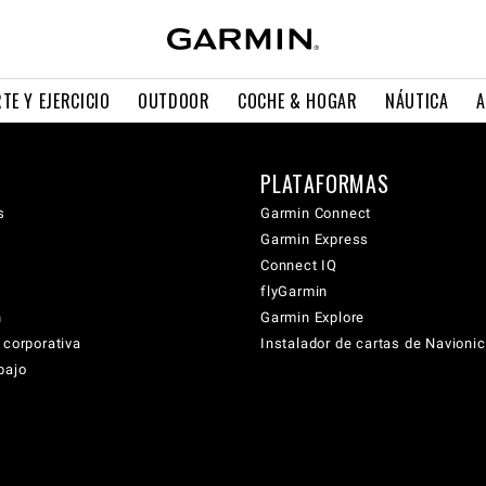
TE Y EJERCICIO
OUTDOOR
COCHE & HOGAR
NÁUTICA
A
PLATAFORMAS
s
Garmin Connect
Garmin Express
Connect IQ
flyGarmin
n
Garmin Explore
 corporativa
Instalador de cartas de Navioni
bajo