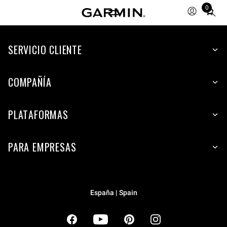
0
Total
items
in
cart:
SERVICIO CLIENTE
0
COMPAÑÍA
PLATAFORMAS
PARA EMPRESAS
España | Spain