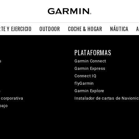
TE Y EJERCICIO
OUTDOOR
COCHE & HOGAR
NÁUTICA
A
PLATAFORMAS
s
Garmin Connect
Garmin Express
Connect IQ
flyGarmin
n
Garmin Explore
 corporativa
Instalador de cartas de Navioni
bajo