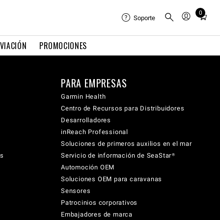
0
Total
Soporte
items
in
VIACIÓN
PROMOCIONES
cart:
0
PARA EMPRESAS
Garmin Health
Centro de Recursos para Distribuidores
Desarrolladores
inReach Professional
Soluciones de primeros auxilios en el mar
cs
Servicio de información de SeaStar®
Automoción OEM
Soluciones OEM para caravanas
Sensores
Patrocinios corporativos
Embajadores de marca