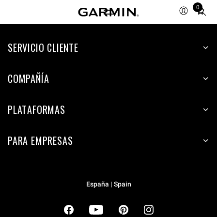
0
Total
items
in
cart:
SERVICIO CLIENTE
0
COMPAÑÍA
PLATAFORMAS
PARA EMPRESAS
España | Spain