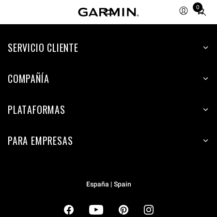
0
Total
items
in
cart:
SERVICIO CLIENTE
0
COMPAÑÍA
PLATAFORMAS
PARA EMPRESAS
España | Spain