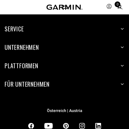
0
Total
items
in
SERVICE
cart:
0
UNTERNEHMEN
PLATTFORMEN
FÜR UNTERNEHMEN
Österreich | Austria