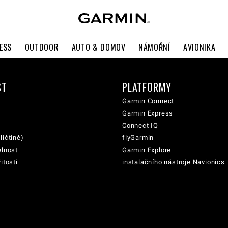
ESS
OUTDOOR
AUTO & DOMOV
NÁMOŘNÍ
AVIONIKA
ST
PLATFORMY
Garmin Connect
Garmin Express
Connect IQ
ličtině)
flyGarmin
elnost
Garmin Explore
itosti
instalačního nástroje Navionics