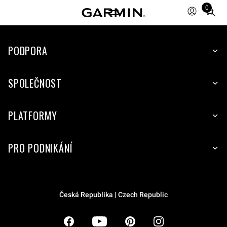
0
Total
items
in
PODPORA
cart:
0
SPOLEČNOST
PLATFORMY
PRO PODNIKÁNÍ
Česká Republika | Czech Republic